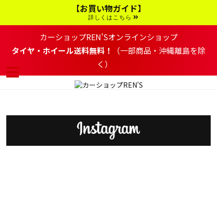
コ
【お買い物ガイド】
ン
テ
詳しくはこちら
ン
ツ
カーショップREN'Sオンラインショップ
へ
移
タイヤ・ホイール送料無料！
（一部商品・沖縄離島を除
動
く）
す
る