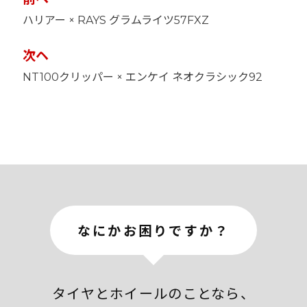
稿
ハリアー × RAYS グラムライツ57FXZ
ナ
ビ
ゲ
次ヘ
ー
NT100クリッパー × エンケイ ネオクラシック92
シ
ョ
ン
なにかお困りですか？
タイヤとホイールのことなら、