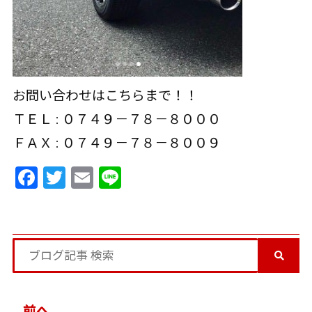
お問い合わせはこちらまで！！
ＴＥＬ : ０７４９－７８－８０００
ＦＡＸ : ０７４９－７８－８００９
Facebook
Twitter
Email
Line
投
前へ