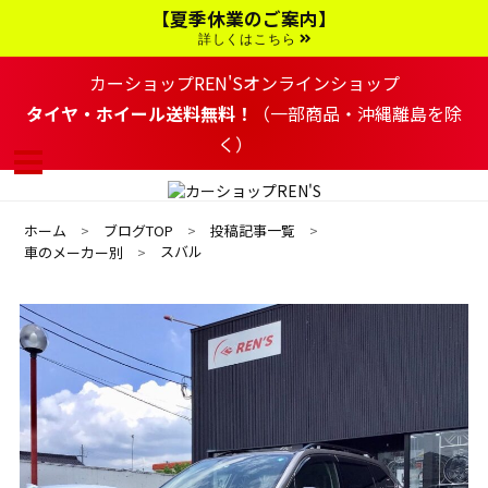
コ
【夏季休業のご案内】
ン
テ
詳しくはこちら
ン
ツ
カーショップREN'Sオンラインショップ
へ
移
タイヤ・ホイール送料無料！
（一部商品・沖縄離島を除
動
く）
す
る
ホーム
ブログTOP
投稿記事一覧
スバル
車のメーカー別