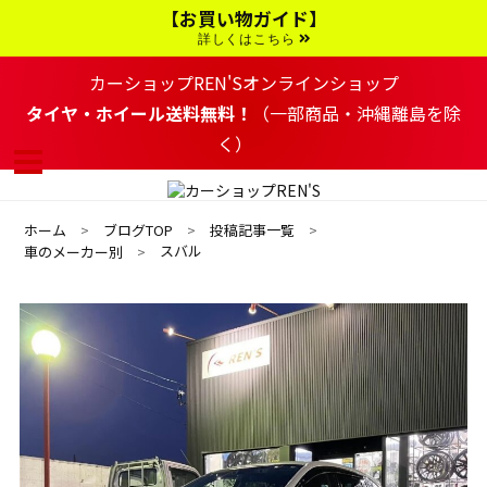
コ
【お買い物ガイド】
ン
テ
詳しくはこちら
ン
ツ
カーショップREN'Sオンラインショップ
へ
移
タイヤ・ホイール送料無料！
（一部商品・沖縄離島を除
動
く）
す
る
ホーム
ブログTOP
投稿記事一覧
スバル
車のメーカー別