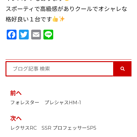
スポーティで高級感がありクールでオシャレな
格好良い１台です
Facebook
Twitter
Email
Line
投
前へ
稿
フォレスター プレシャスHM-1
ナ
ビ
ゲ
次ヘ
ー
レクサスRC SSR プロフェッサーSP5
シ
ョ