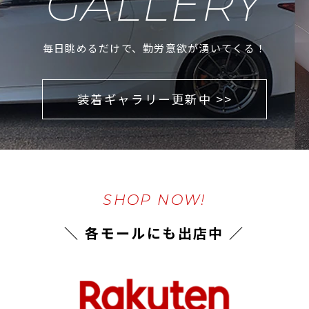
GALLERY
毎日眺めるだけで、勤労意欲が湧いてくる！
装着ギャラリー更新中 >>
SHOP NOW!
＼ 各モールにも出店中 ／