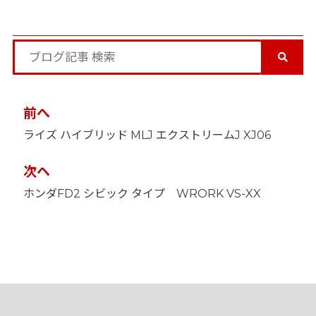
投
前へ
稿
ライズ ハイブリッド MLJ エクストリームJ XJ06
ナ
ビ
ゲ
次ヘ
ー
ホンダFD2 シビック タイプ WRORK VS-XX
シ
ョ
ン