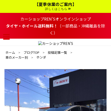
コ
【夏季休業のご案内】
ン
テ
詳しくはこちら
ン
ツ
カーショップREN'Sオンラインショップ
へ
移
タイヤ・ホイール送料無料！
（一部商品・沖縄離島を除
動
く）
す
る
ホーム
ブログTOP
投稿記事一覧
ホンダ
車のメーカー別