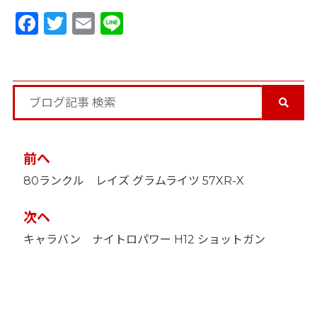
Facebook
Twitter
Email
Line
投
前へ
稿
80ランクル レイズ グラムライツ 57XR-X
ナ
ビ
ゲ
次ヘ
ー
キャラバン ナイトロパワー H12 ショットガン
シ
ョ
ン