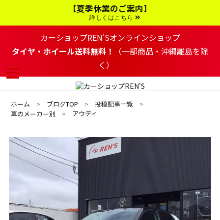
コ
【夏季休業のご案内】
ン
テ
詳しくはこちら
ン
ツ
カーショップREN'Sオンラインショップ
へ
移
タイヤ・ホイール送料無料！
（一部商品・沖縄離島を除
動
く）
す
る
ホーム
ブログTOP
投稿記事一覧
アウディ
車のメーカー別