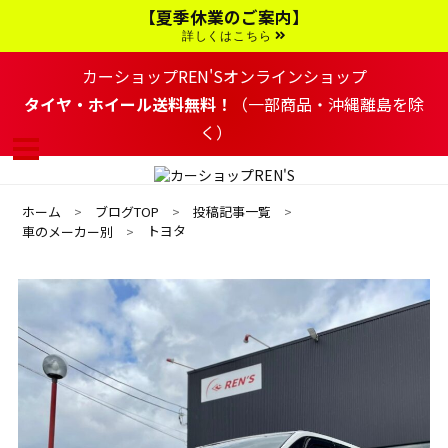
コ
【夏季休業のご案内】
ン
テ
詳しくはこちら
ン
ツ
カーショップREN'Sオンラインショップ
へ
移
タイヤ・ホイール送料無料！
（一部商品・沖縄離島を除
動
く）
す
る
ホーム
ブログTOP
投稿記事一覧
トヨタ
車のメーカー別