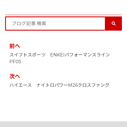
投
前へ
稿
スイフトスポーツ ENKEIパフォーマンスライン
ナ
PF05
ビ
ゲ
ー
次ヘ
シ
ョ
ハイエース ナイトロパワーM26クロスファング
ン