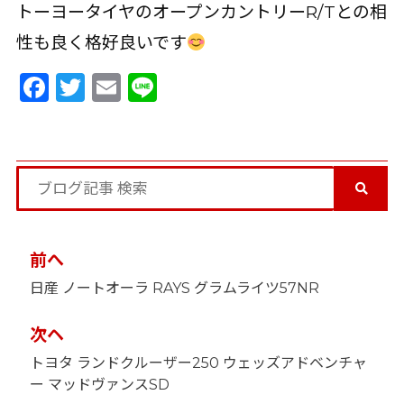
トーヨータイヤのオープンカントリーR/Tとの相
性も良く格好良いです
Facebook
Twitter
Email
Line
投
前へ
稿
日産 ノートオーラ RAYS グラムライツ57NR
ナ
ビ
ゲ
次ヘ
ー
トヨタ ランドクルーザー250 ウェッズアドベンチャ
シ
ョ
ー マッドヴァンスSD
ン