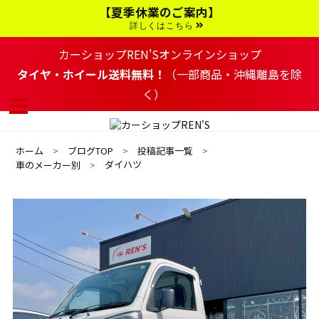
コ
【夏季休業のご案内】
ン
テ
詳しくはこちら
ン
ツ
カーショップREN'Sオンラインショップ
へ
移
タイヤ・ホイール送料無料！
（一部商品・沖縄離島を除
動
く）
す
る
ホーム
ブログTOP
投稿記事一覧
ダイハツ
車のメーカー別