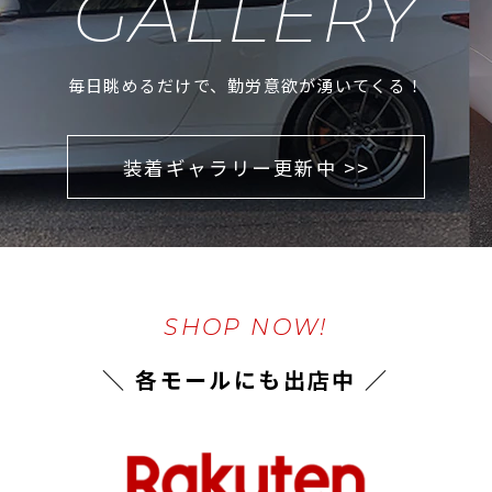
GALLERY
毎日眺めるだけで、勤労意欲が湧いてくる！
装着ギャラリー更新中 >>
SHOP NOW!
＼ 各モールにも出店中 ／