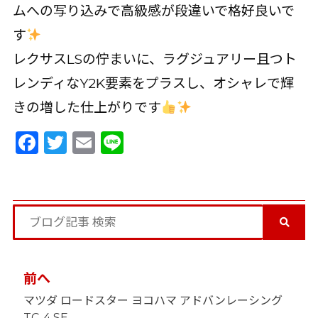
ムへの写り込みで高級感が段違いで格好良いで
す
レクサスLSの佇まいに、ラグジュアリー且つト
レンディなY2K要素をプラスし、オシャレで輝
きの増した仕上がりです
Facebook
Twitter
Email
Line
投
前へ
稿
マツダ ロードスター ヨコハマ アドバンレーシング
ナ
TC-4 SE