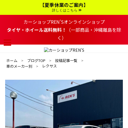
コ
【夏季休業のご案内】
ン
テ
詳しくはこちら
ン
ツ
カーショップREN'Sオンラインショップ
へ
移
タイヤ・ホイール送料無料！
（一部商品・沖縄離島を除
動
く）
す
る
ホーム
ブログTOP
投稿記事一覧
レクサス
車のメーカー別