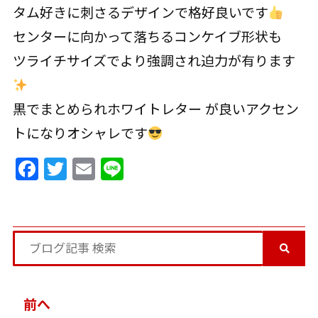
タム好きに刺さるデザインで格好良いです
センターに向かって落ちるコンケイブ形状も
ツライチサイズでより強調され迫力が有ります
黒でまとめられホワイトレター が良いアクセン
トになりオシャレです
Facebook
Twitter
Email
Line
投
前へ