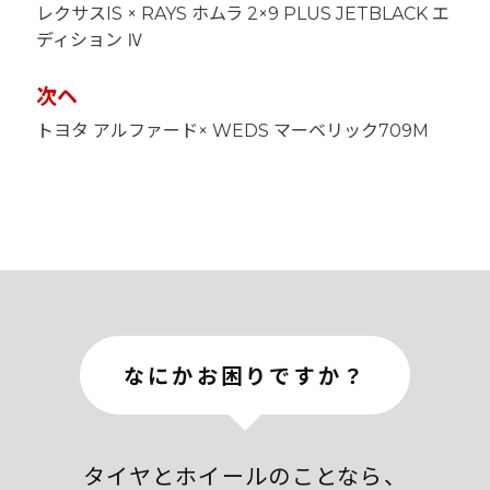
稿
レクサスIS × RAYS ホムラ 2×9 PLUS JETBLACK エ
ナ
ディション Ⅳ
ビ
ゲ
ー
次ヘ
シ
ョ
トヨタ アルファード× WEDS マーベリック709M
ン
なにかお困りですか？
タイヤとホイールのことなら、