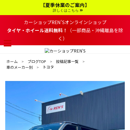
コ
【夏季休業のご案内】
ン
テ
詳しくはこちら
ン
ツ
カーショップREN'Sオンラインショップ
へ
移
タイヤ・ホイール送料無料！
（一部商品・沖縄離島を除
動
く）
す
る
ホーム
ブログTOP
投稿記事一覧
トヨタ
車のメーカー別