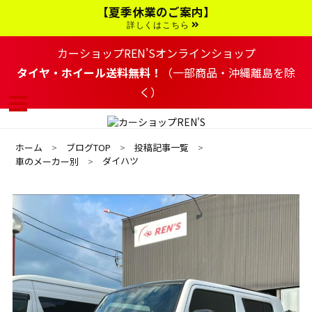
コ
【夏季休業のご案内】
ン
テ
詳しくはこちら
ン
ツ
カーショップREN'Sオンラインショップ
へ
移
タイヤ・ホイール送料無料！
（一部商品・沖縄離島を除
動
く）
す
る
ホーム
ブログTOP
投稿記事一覧
ダイハツ
車のメーカー別