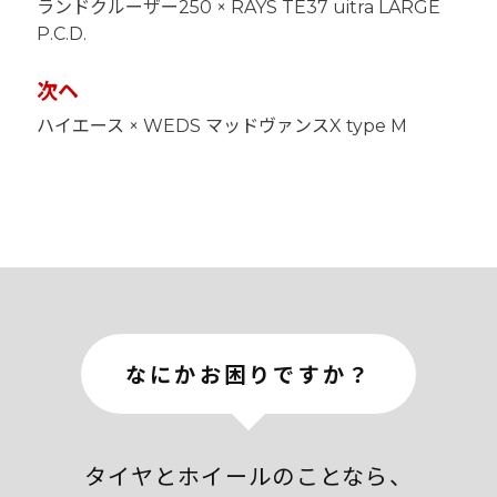
ランドクルーザー250 × RAYS TE37 uitra LARGE
ナ
P.C.D.
ビ
ゲ
ー
次ヘ
シ
ョ
ハイエース × WEDS マッドヴァンスX type M
ン
なにかお困りですか？
タイヤとホイールのことなら、