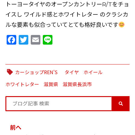
トーヨータイヤのオープンカントリーR/Tをチョ
イスし ワイルド感とホワイトレター のクラシカ
ルな要素も似合っていてとても格好良いです
Facebook
Twitter
Email
Line
カーショップREN'S
タイヤ
ホイール
ホワイトレター
滋賀県
滋賀県長浜市
投
前へ
稿