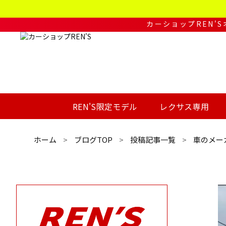
コ
ン
テ
カーショップREN'
ン
ツ
へ
移
動
す
る
REN'S限定モデル
レクサス専用
ホーム
ブログTOP
投稿記事一覧
車のメー