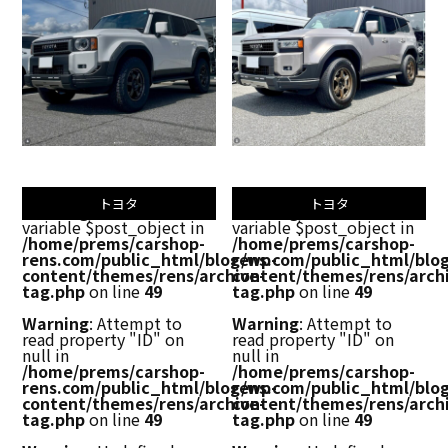
トヨタ
トヨタ
Warning
: Undefined
Warning
: Undefined
variable $post_object in
variable $post_object in
/home/prems/carshop-
/home/prems/carshop-
rens.com/public_html/blog/wp-
rens.com/public_html/blo
content/themes/rens/archive-
content/themes/rens/arch
tag.php
on line
49
tag.php
on line
49
Warning
: Attempt to
Warning
: Attempt to
read property "ID" on
read property "ID" on
null in
null in
/home/prems/carshop-
/home/prems/carshop-
rens.com/public_html/blog/wp-
rens.com/public_html/blo
content/themes/rens/archive-
content/themes/rens/arch
tag.php
on line
49
tag.php
on line
49