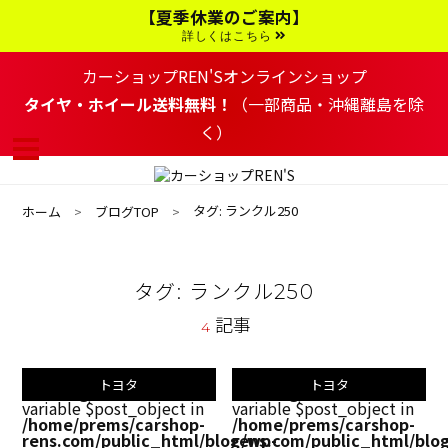
コ
【夏季休業のご案内】
ン
テ
詳しくはこちら
ン
ツ
カーショップREN'Sオンラインショップ
へ
移
タイヤ・ホイール送料無料！
（一部商品・沖縄離島を除
動
く）
す
る
タグ: ランクル250
ホーム
ブログTOP
タグ: ランクル250
記事
4
トヨタ
トヨタ
Warning
: Undefined
Warning
: Undefined
variable $post_object in
variable $post_object in
/home/prems/carshop-
/home/prems/carshop-
rens.com/public_html/blog/wp-
rens.com/public_html/blo