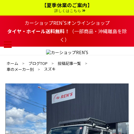
コ
【夏季休業のご案内】
ン
テ
詳しくはこちら
ン
ツ
カーショップREN'Sオンラインショップ
へ
移
タイヤ・ホイール送料無料！
（一部商品・沖縄離島を除
動
く）
す
る
ホーム
ブログTOP
投稿記事一覧
スズキ
車のメーカー別