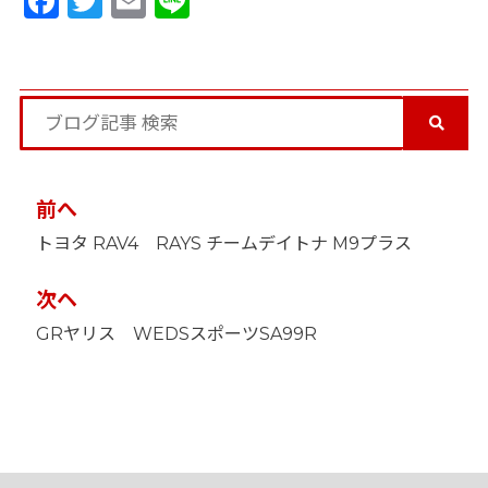
Facebook
Twitter
Email
Line
投
前へ
稿
トヨタ RAV4 RAYS チームデイトナ M9プラス
ナ
ビ
ゲ
次ヘ
ー
GRヤリス WEDSスポーツSA99R
シ
ョ
ン