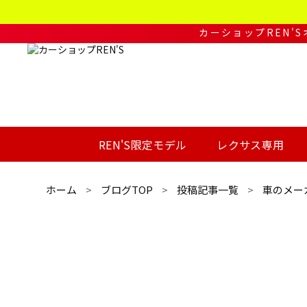
コ
ン
テ
カーショップREN'
ン
ツ
へ
移
動
す
る
REN'S限定モデル
レクサス専用
ホーム
ブログTOP
投稿記事一覧
車のメー