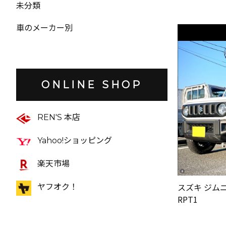
未分類
車のメーカー別
ONLINE SHOP
REN'S 本店
Yahoo!ショッピング
楽天市場
スズキ ジムニ
ヤフオク！
RPT1