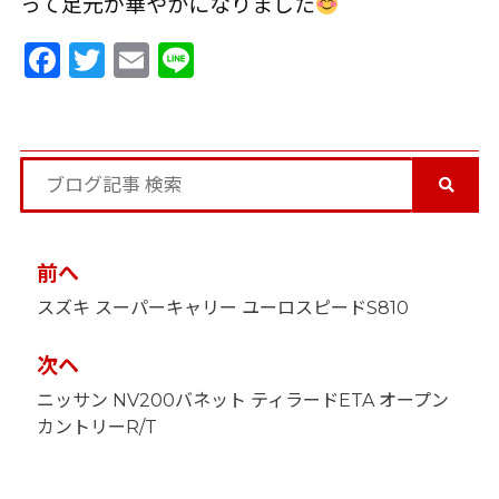
って足元が華やかになりました
Facebook
Twitter
Email
Line
投
前へ
稿
スズキ スーパーキャリー ユーロスピードS810
ナ
ビ
ゲ
次ヘ
ー
ニッサン NV200バネット ティラードETA オープン
シ
ョ
カントリーR/T
ン