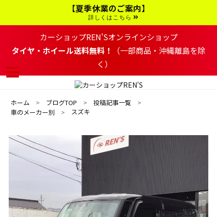
コ
【夏季休業のご案内】
ン
テ
詳しくはこちら
ン
ツ
カーショップREN'Sオンラインショップ
へ
移
タイヤ・ホイール送料無料！
（一部商品・沖縄離島を除
動
く）
す
る
ホーム
ブログTOP
投稿記事一覧
スズキ
車のメーカー別